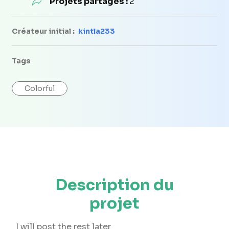
Projets partagés :
2
Créateur initial :
kintla233
Tags
Colorful
Description du
projet
I will post the rest later