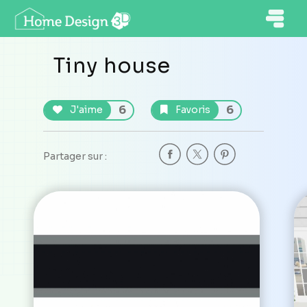
Tiny house
6
6
J'aime
Favoris
Partager sur :