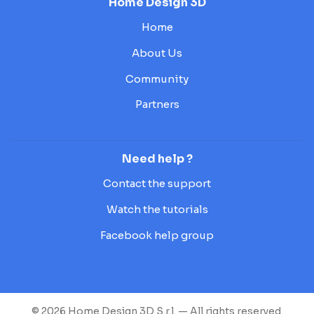
Home Design 3D
Home
About Us
Community
Partners
Need help ?
Contact the support
Watch the tutorials
Facebook help group
© 2026 Home Design 3D S.r.l. — All rights reserved.