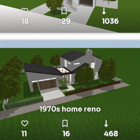
18
29
1036
1970s home reno
11
16
468