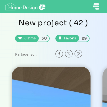
New project ( 42 )
30
29
J'aime
Favoris
Partager sur :