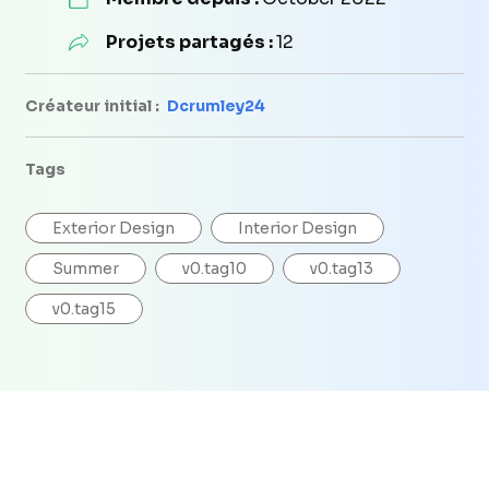
Projets partagés :
12
Créateur initial :
Dcrumley24
Tags
Exterior Design
Interior Design
Summer
v0.tag10
v0.tag13
v0.tag15