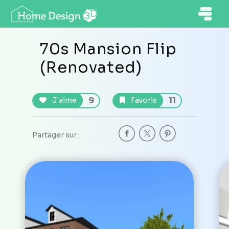
70s Mansion Flip
(Renovated)
9
11
J'aime
Favoris
Partager sur :