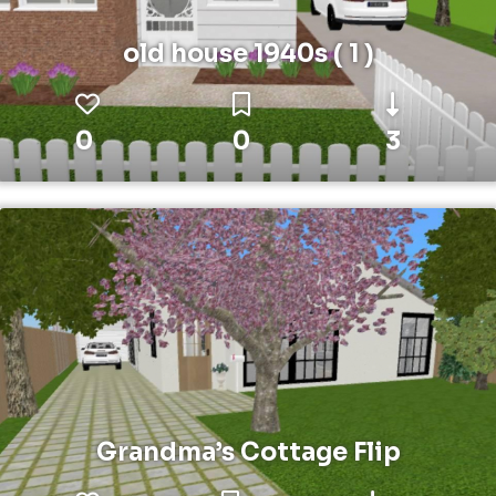
old house 1940s ( 1 )
0
0
3
Grandma’s Cottage Flip