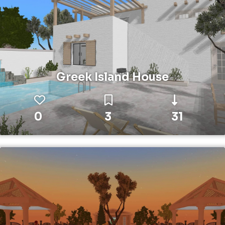
Greek Island House
0
3
31