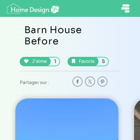
Barn House
Before
1
5
J'aime
Favoris
Partager sur :