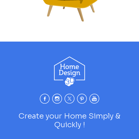
Create your Home Simply &
Quickly !