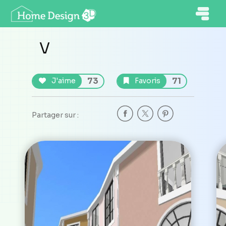
V
73
71
J'aime
Favoris
Partager sur :