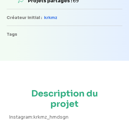
Projets partagés :
69
Créateur initial :
krkmz
Tags
Description du
projet
Instagram:krkmz_hmdsgn