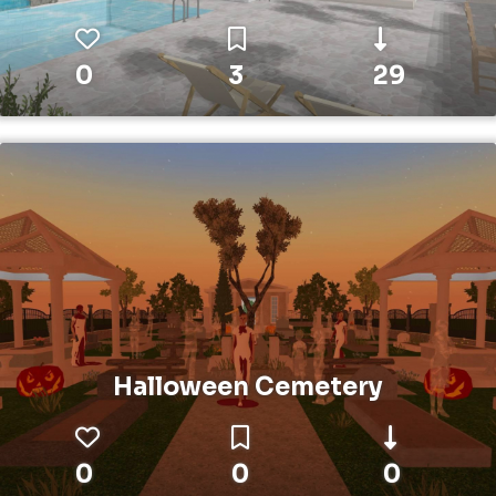
0
3
29
Halloween Cemetery
0
0
0