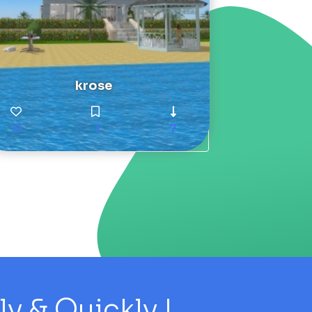
krose
0
1
7
 & Quickly !