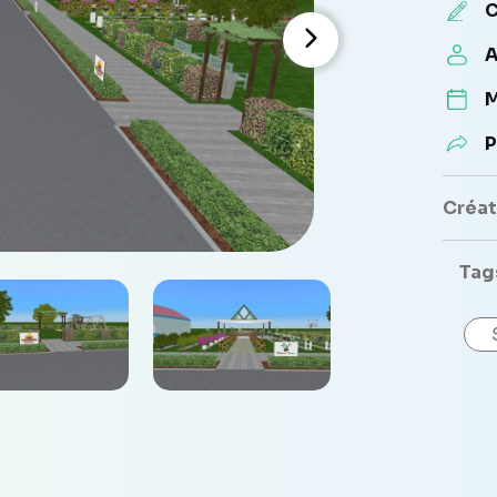
C
A
M
P
Créate
Tag