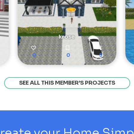
krose
0
0
5
SEE ALL THIS MEMBER’S PROJECTS
reate your Home Simply