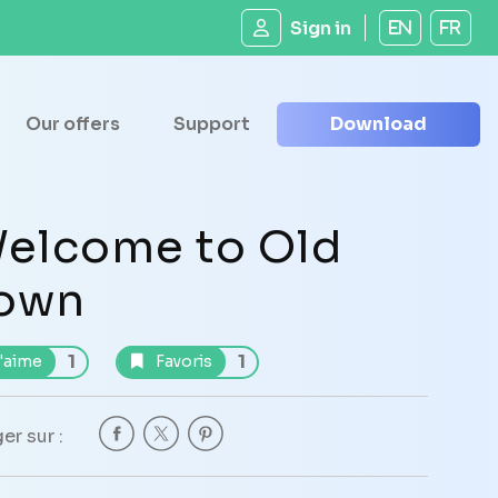
Sign in
EN
FR
Our offers
Support
Download
elcome to Old
own
1
1
'aime
Favoris
er sur :