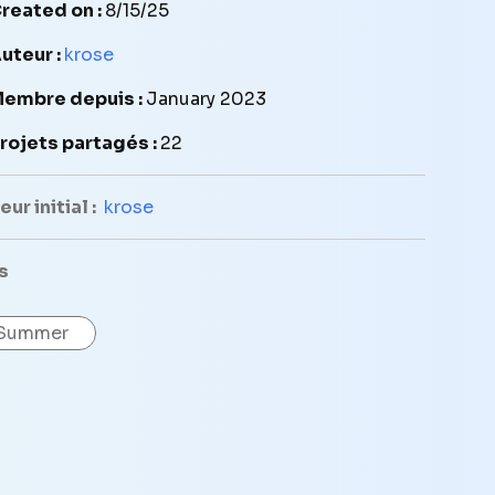
reated on :
8/15/25
uteur :
krose
embre depuis :
January 2023
rojets partagés :
22
ur initial :
krose
s
Summer