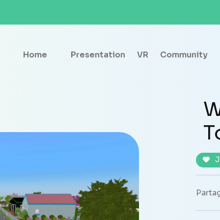
Home
Presentation
VR
Community
W
T
J
Partag