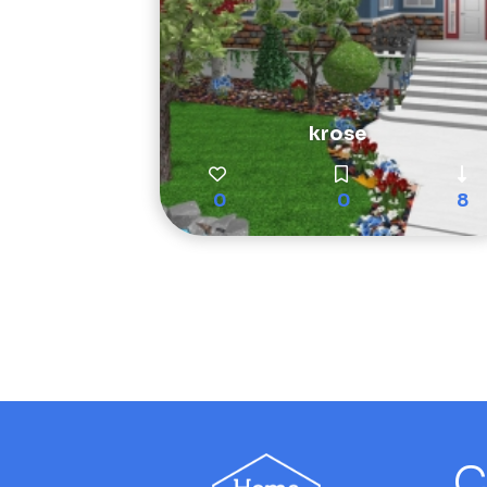
krose
0
0
8
C