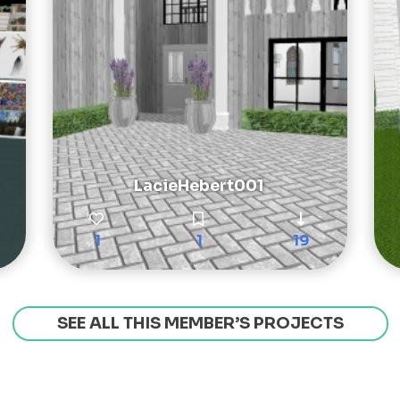
LacieHebert001
1
1
19
SEE ALL THIS MEMBER’S PROJECTS