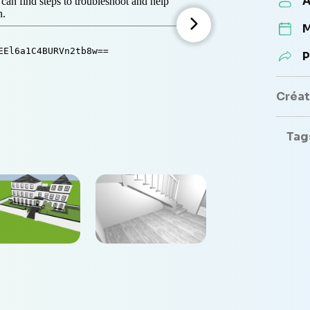
A
M
P
Créate
Tag