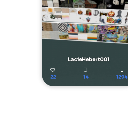
LacieHebert001
22
14
1294