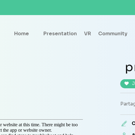
Home
Presentation
VR
Community
p
J
Partag
C