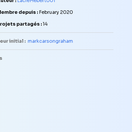
uteur :
LacieHebert001
embre depuis :
February 2020
rojets partagés :
14
ur initial :
markcarsongraham
s