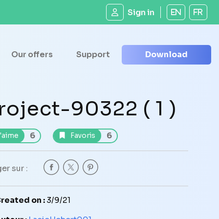
Sign in
EN
FR
Our offers
Support
Download
roject-90322 ( 1 )
6
6
'aime
Favoris
er sur :
reated on :
3/9/21