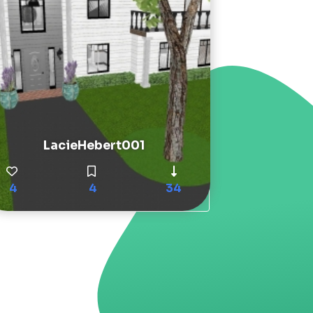
LacieHebert001
4
4
34