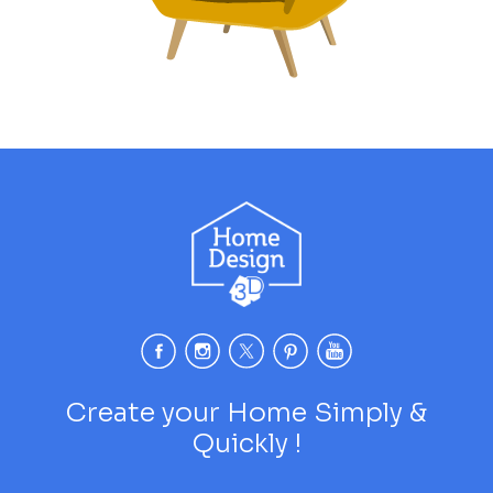
Create your Home Simply &
Quickly !