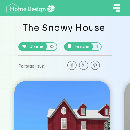
The Snowy House
0
1
J'aime
Favoris
Partager sur :