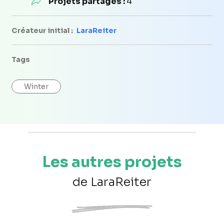
Projets partagés :
4
Créateur initial :
LaraReiter
Tags
Winter
Les autres projets
de LaraReiter