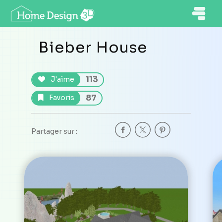
Bieber House
113
J'aime
87
Favoris
Partager sur :