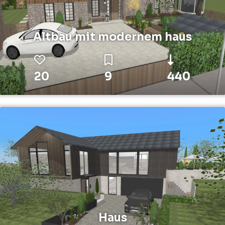
Altbau mit modernem haus
20
9
440
Haus