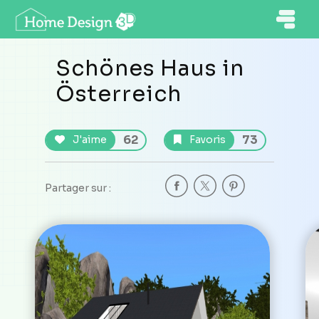
Schönes Haus in
Österreich
62
73
J'aime
Favoris
Partager sur :