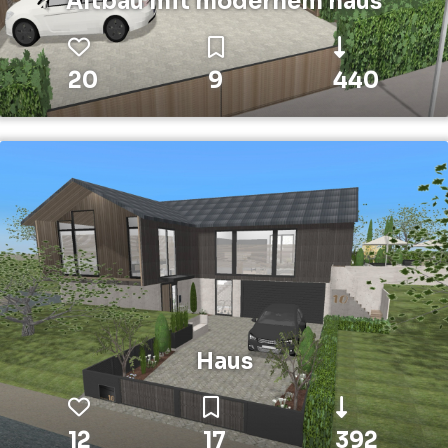
Altbau mit modernem haus
20
9
440
Haus
12
17
392