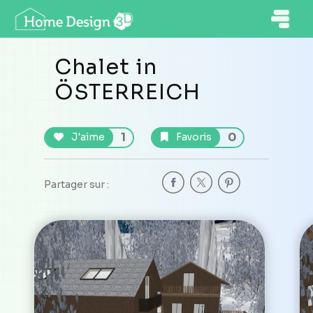
Chalet in
ÖSTERREICH
1
0
J'aime
Favoris
Partager sur :