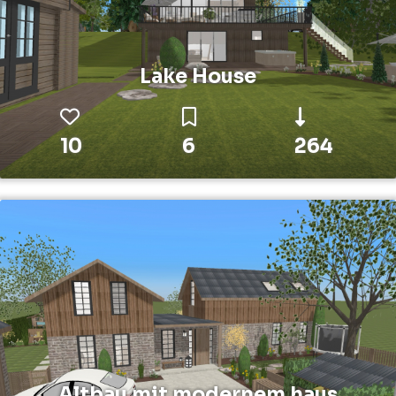
Lake House
10
6
264
Altbau mit modernem haus