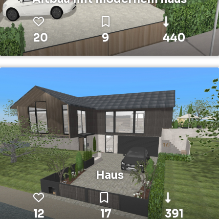
20
9
440
Haus
12
17
391