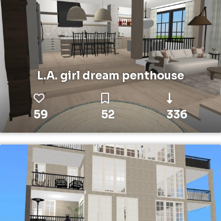
L.A. girl dream penthouse
59
52
336