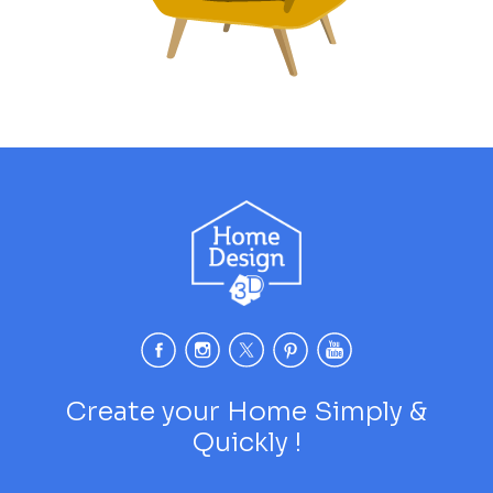
Create your Home Simply &
Quickly !