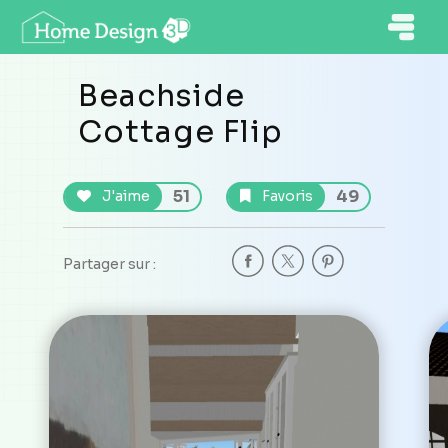
Beachside
Cottage Flip
51
49
J'aime
Favoris
Partager sur :