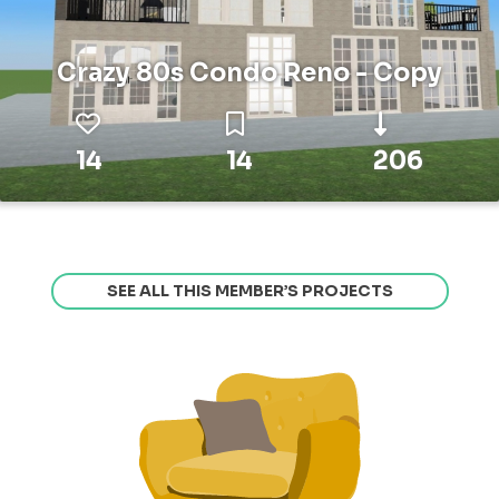
Crazy 80s Condo Reno - Copy
14
14
206
SEE ALL THIS MEMBER’S PROJECTS