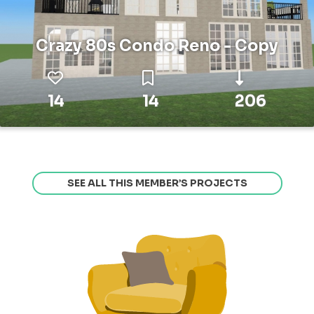
Crazy 80s Condo Reno - Copy
14
14
206
SEE ALL THIS MEMBER’S PROJECTS