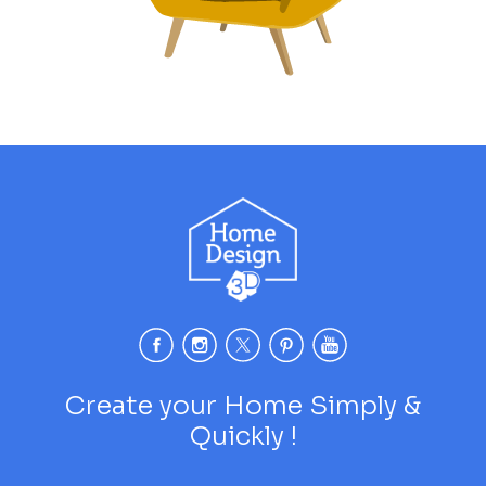
Create your Home Simply &
Quickly !