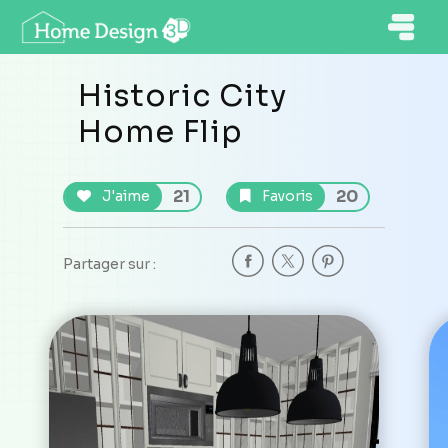
Historic City
Home Flip
21
20
J'aime
Favoris
Partager sur :