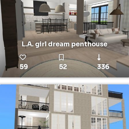
L.A. girl dream penthouse
59
52
336