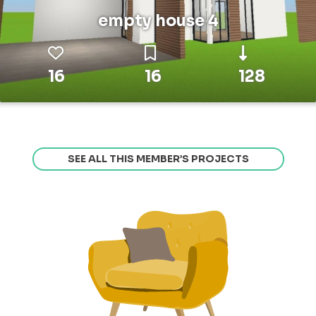
empty house 4
16
16
128
SEE ALL THIS MEMBER’S PROJECTS