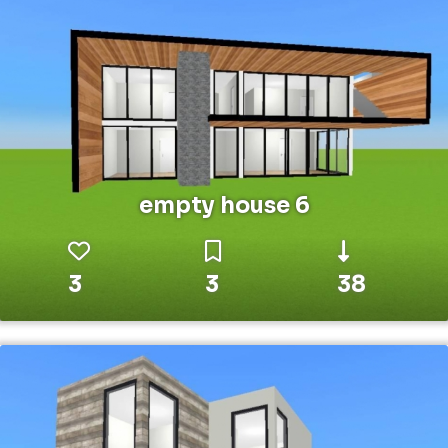
empty house 6
3
3
38