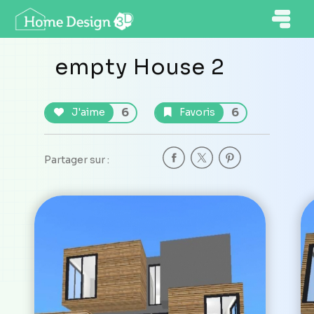
empty House 2
6
6
J'aime
Favoris
Partager sur :