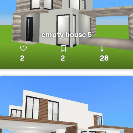
empty house 5
2
2
28