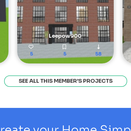
Leepow900
5
5
58
SEE ALL THIS MEMBER’S PROJECTS
reate your Home Simply