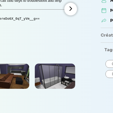
A
M
P
Créate
Tag