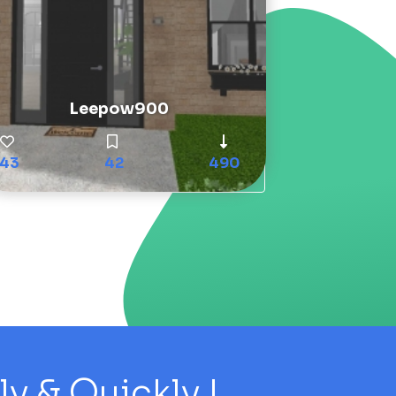
Leepow900
43
42
490
 & Quickly !