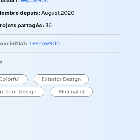
uteur :
Leepow900
embre depuis :
August 2020
rojets partagés :
36
ur initial :
Leepow900
s
Colorful
Exterior Design
Interior Design
Minimalist