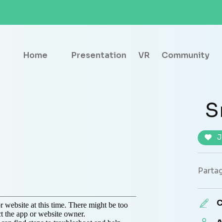
Home
Presentation
VR
Community
S
J
Partag
C