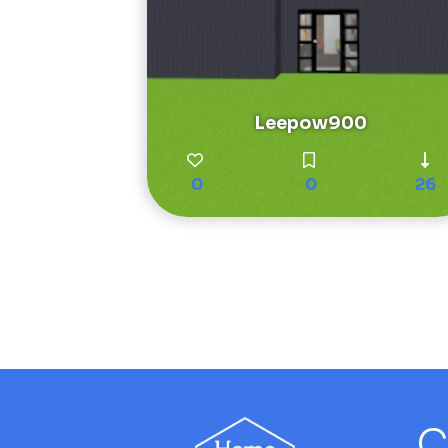
Leepow900
0
0
26
C