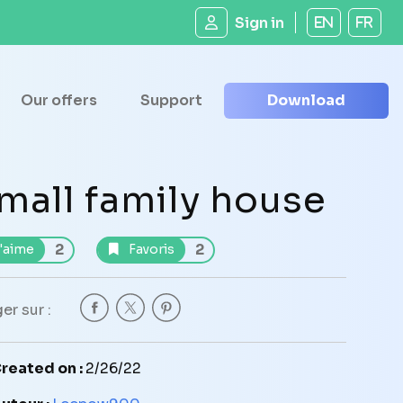
Sign in
EN
FR
Our offers
Support
Download
mall family house
2
2
'aime
Favoris
er sur :
reated on :
2/26/22