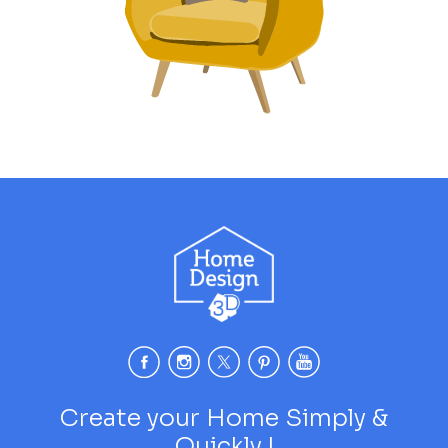
Create your Home Simply &
Quickly !