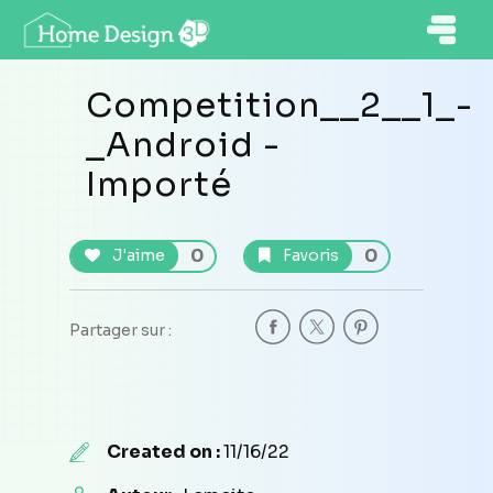
Competition__2__1_-
_Android -
Importé
0
0
J'aime
Favoris
Partager sur :
Created on :
11/16/22