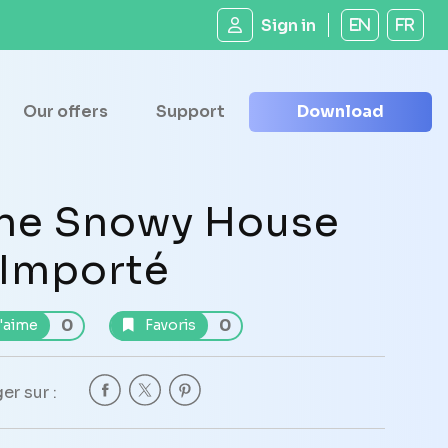
Sign in
EN
FR
Our offers
Support
Download
he Snowy House
 Importé
0
0
'aime
Favoris
er sur :