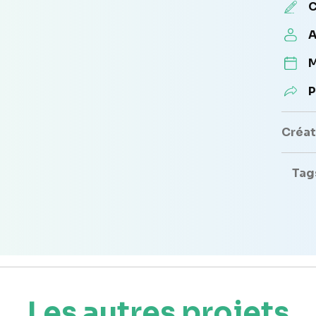
C
A
M
P
Créate
Tag
Les autres projets