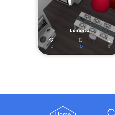
Lemeito
0
0
3
C