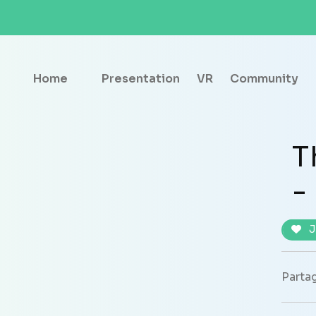
Home
Presentation
VR
Community
T
-
J
Partag