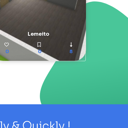
Lemeito
0
0
8
 & Quickly !