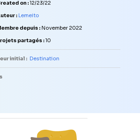
reated on :
12/23/22
uteur :
Lemeito
embre depuis :
November 2022
rojets partagés :
10
ur initial :
Destination
s