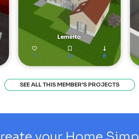
Lemeito
1
0
8
SEE ALL THIS MEMBER’S PROJECTS
reate your Home Simply