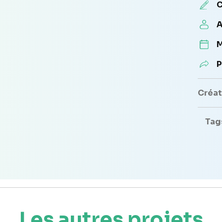
C
A
M
P
Créate
Tag
Les autres projets