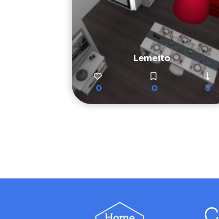
Lemeito
0
0
3
C