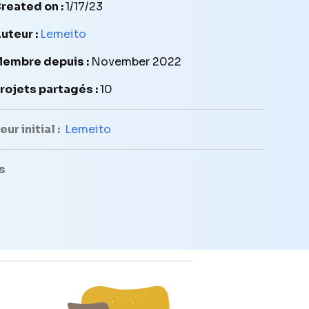
reated on :
1/17/23
uteur :
Lemeito
embre depuis :
November 2022
rojets partagés :
10
ur initial :
Lemeito
s