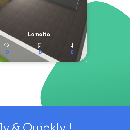
Lemeito
0
0
8
 & Quickly !