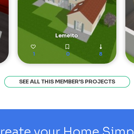
Lemeito
1
0
8
SEE ALL THIS MEMBER’S PROJECTS
reate your Home Simply