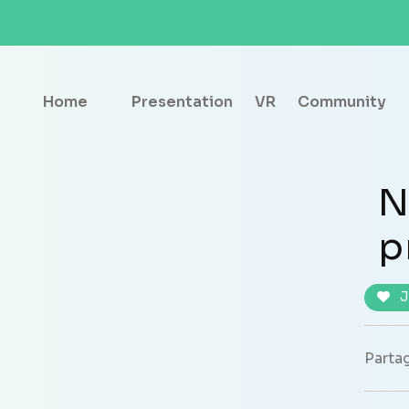
Home
Presentation
VR
Community
N
p
J
Partag