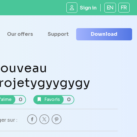
Sign in
EN
FR
Our offers
Support
Download
ouveau
rojetygyygygy
0
0
'aime
Favoris
er sur :