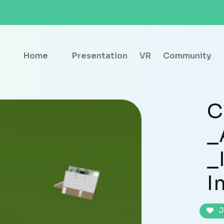
Home
Presentation
VR
Community
C
_
_
I
J