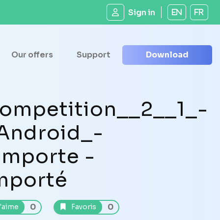
Sign in
EN
FR
Our offers
Support
Download
ompetition__2__1_-
Android_-
Importe -
mporté
0
0
'aime
Favoris