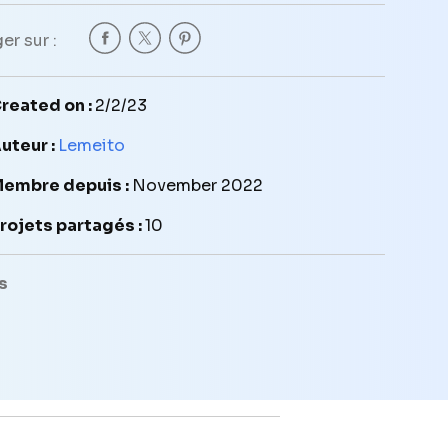
er sur :
reated on :
2/2/23
uteur :
Lemeito
embre depuis :
November 2022
rojets partagés :
10
s