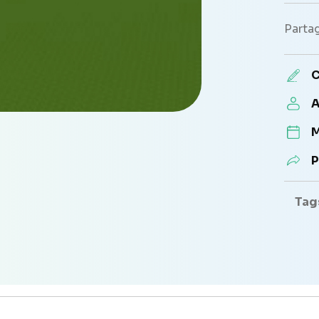
Partag
C
A
M
P
Tag