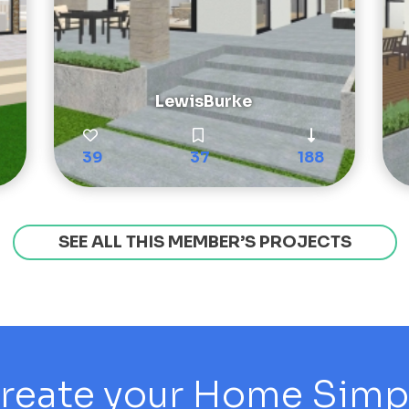
LewisBurke
39
37
188
SEE ALL THIS MEMBER’S PROJECTS
reate your Home Simply