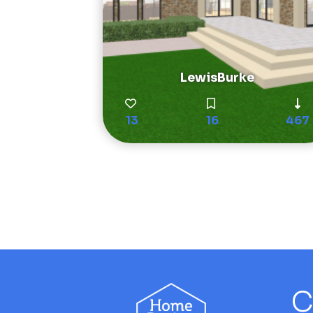
LewisBurke
13
16
467
C