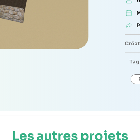
A
M
P
Créate
Tag
Les autres projets