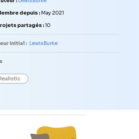
uteur :
LewisBurke
embre depuis :
May 2021
rojets partagés :
10
ur initial :
LewisBurke
s
Realistic