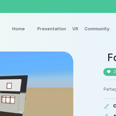
Home
Presentation
VR
Community
F
J
Partag
C