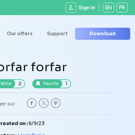
Sign in
EN
FR
Our offers
Support
Download
orfar forfar
2
1
'aime
Favoris
er sur :
reated on :
6/9/23