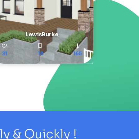
LewisBurke
21
18
165
 & Quickly !