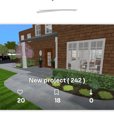
New project ( 242 )
20
18
0