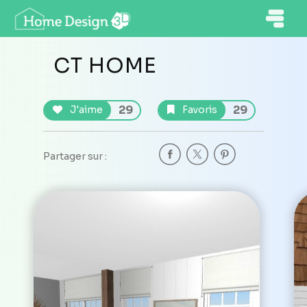
CT HOME
29
29
J'aime
Favoris
Partager sur :