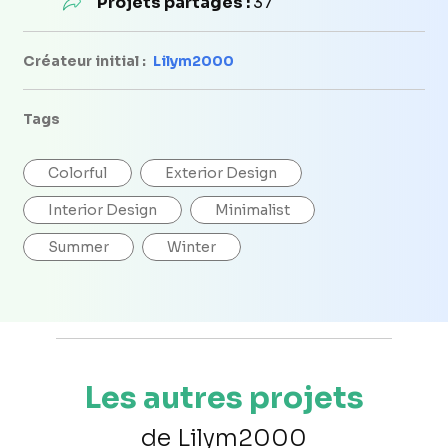
Projets partagés :
37
Créateur initial :
Lilym2000
Tags
Colorful
Exterior Design
Interior Design
Minimalist
Summer
Winter
Les autres projets
de Lilym2000