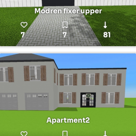
Modren fixer upper
7
7
81
Apartment2