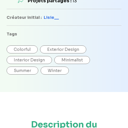
Projets partagés :
13
Créateur initial :
Lisie__
Tags
Colorful
Exterior Design
Interior Design
Minimalist
Summer
Winter
Description du