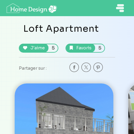
Loft Apartment
5
5
J'aime
Favoris
Partager sur :