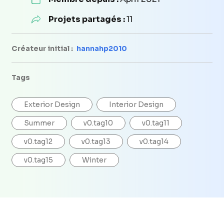
Projets partagés :
11
Créateur initial :
hannahp2010
Tags
Exterior Design
Interior Design
Summer
v0.tag10
v0.tag11
v0.tag12
v0.tag13
v0.tag14
v0.tag15
Winter