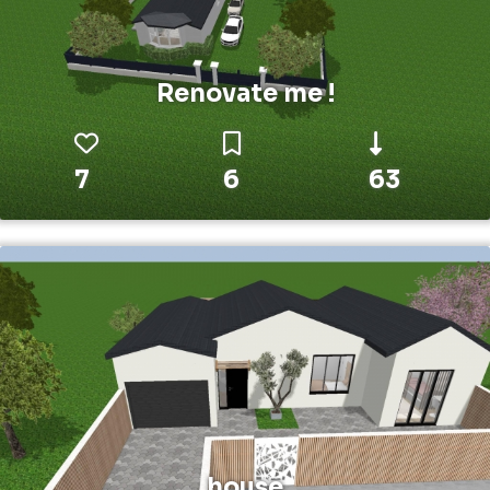
Renovate me !
7
6
63
house