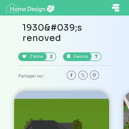
1930&#039;s
renoved
2
7
J'aime
Favoris
Partager sur :