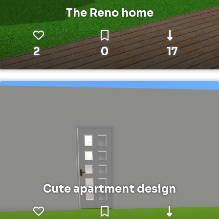
The Reno home
2
0
17
Cute apartment design