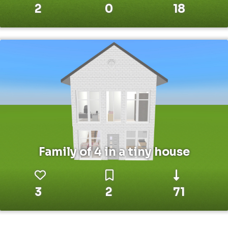
2
0
18
Family of 4 in a tiny house
3
2
71