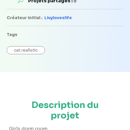
Projets partagés :
5
Créateur initial :
Livyloveslife
Tags
cat.realistic
Description du
projet
Girls dorm room