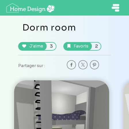
Dorm room
3
2
J'aime
Favoris
Partager sur :