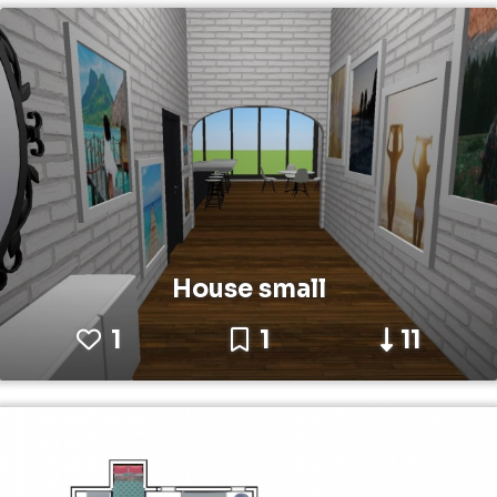
House small
1
1
11