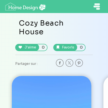
Cozy Beach
House
0
0
J'aime
Favoris
Partager sur :