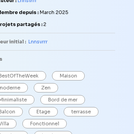
uteur :
Lnnsvrrr
embre depuis :
March 2025
rojets partagés :
2
ur initial :
Lnnsvrrr
s
BestOfTheWeek
Maison
moderne
Zen
Minimaliste
Bord de mer
Balcon
Etage
terrasse
Villa
Fonctionnel