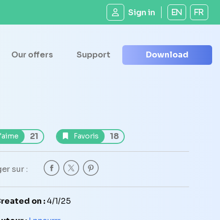
Sign in
EN
FR
Our offers
Support
Download
21
18
'aime
Favoris
er sur :
reated on :
4/1/25