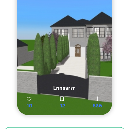
Lnnsvrrr
10
12
536