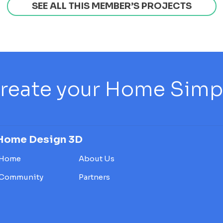
SEE ALL THIS MEMBER’S PROJECTS
reate your Home Simply
Home Design 3D
Home
About Us
Community
Partners