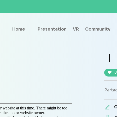
Home
Presentation
VR
Community
I
J
Partag
C