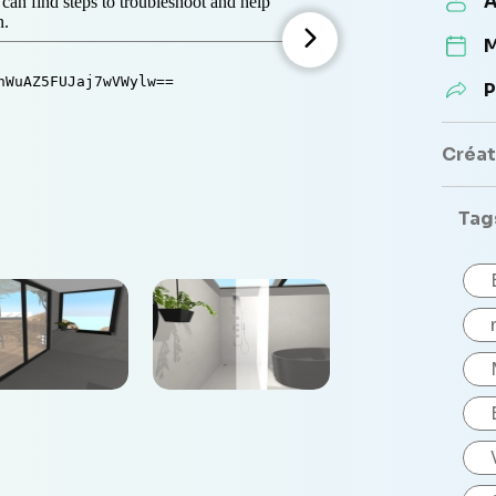
A
M
P
Créate
Tag