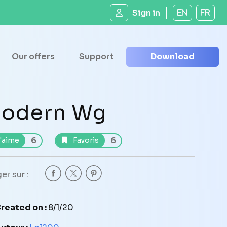
Sign in
EN
FR
Our offers
Support
Download
odern Wg
6
6
'aime
Favoris
er sur :
reated on :
8/1/20