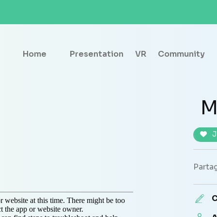
Home
Presentation
VR
Community
M
J
Partag
C