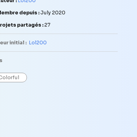
uteur :
Lol200
embre depuis :
July 2020
rojets partagés :
27
ur initial :
Lol200
s
Colorful