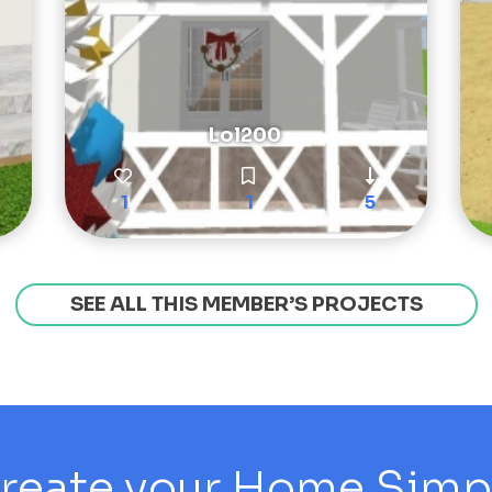
Lol200
1
1
5
SEE ALL THIS MEMBER’S PROJECTS
reate your Home Simply