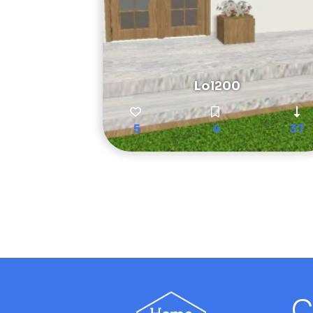
Lol200
5
4
37
C