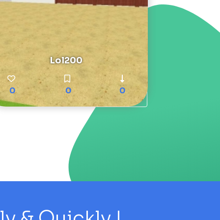
Lol200
0
0
0
 & Quickly !