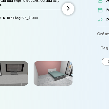
A
M
P
Créate
Tag