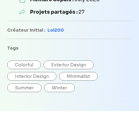
Projets partagés :
27
Créateur initial :
Lol200
Tags
Colorful
Exterior Design
Interior Design
Minimalist
Summer
Winter