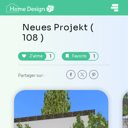
Neues Projekt (
108 )
1
1
J'aime
Favoris
Partager sur :