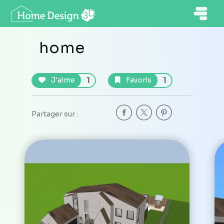
home
1
1
J'aime
Favoris
Partager sur :