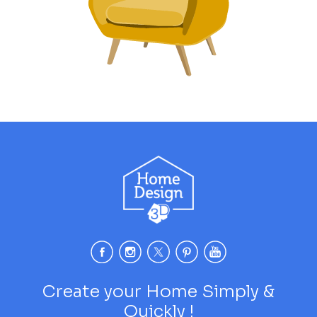
Create your Home Simply &
Quickly !