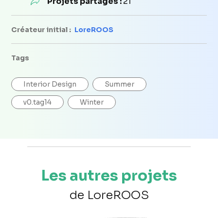
Projets partagés :
21
Créateur initial :
LoreROOS
Tags
Interior Design
Summer
v0.tag14
Winter
Les autres projets
de LoreROOS