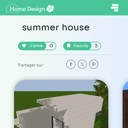
summer house
0
3
J'aime
Favoris
Partager sur :