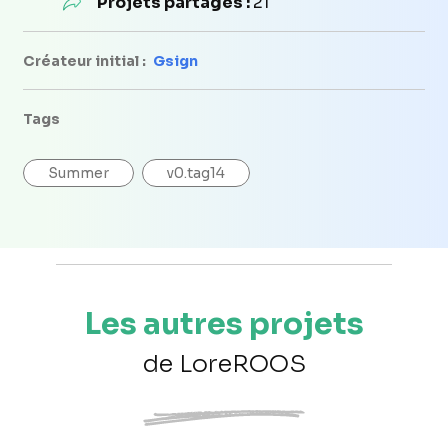
Projets partagés :
21
Créateur initial :
Gsign
Tags
Summer
v0.tag14
Les autres projets
de LoreROOS