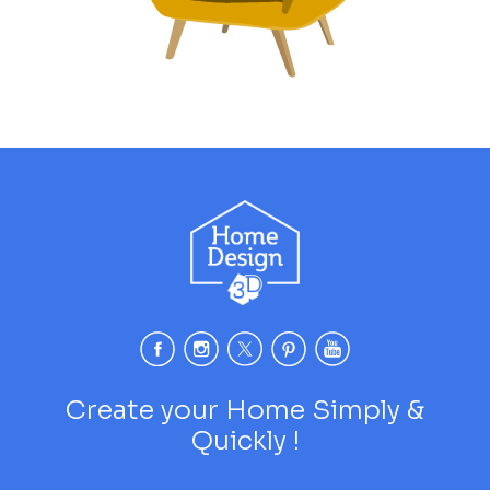
Create your Home Simply &
Quickly !