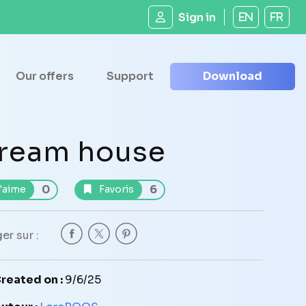
Sign in
EN
FR
Our offers
Support
Download
ream house
0
6
'aime
Favoris
er sur :
reated on :
9/6/25