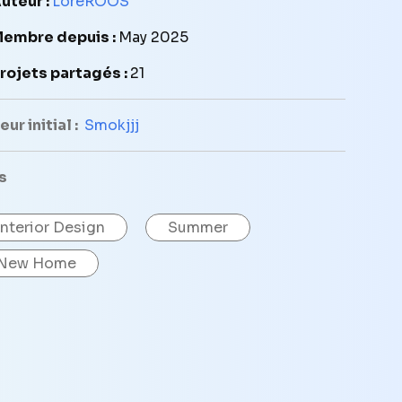
uteur :
LoreROOS
embre depuis :
May 2025
rojets partagés :
21
ur initial :
Smokjjj
s
Interior Design
Summer
New Home