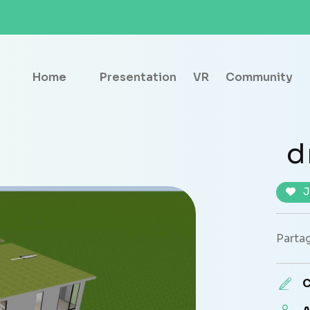
Home
Presentation
VR
Community
d
J
Partag
C