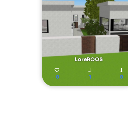
LoreROOS
0
1
0