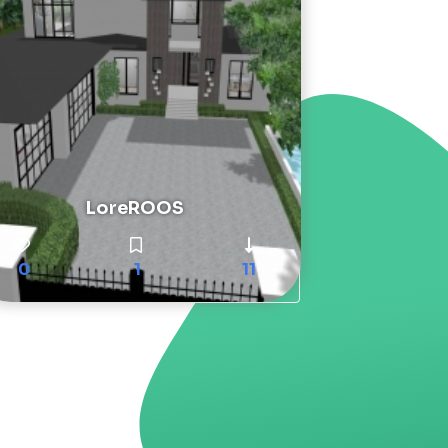
LoreROOS
0
1
11