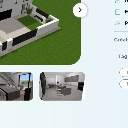
A
M
P
Créate
Tag