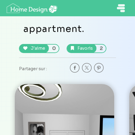
appartment.
0
2
J'aime
Favoris
Partager sur :