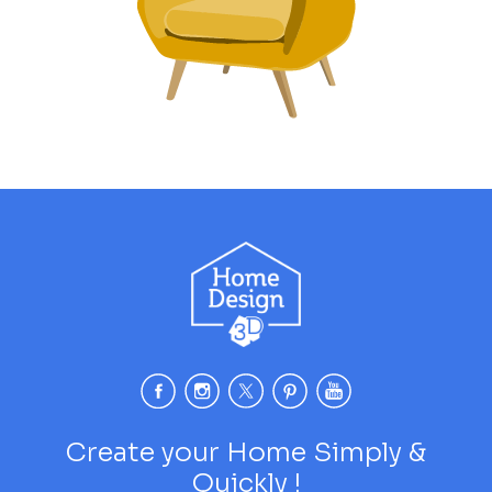
Create your Home Simply &
Quickly !