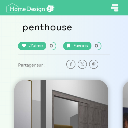
penthouse
0
0
J'aime
Favoris
Partager sur :