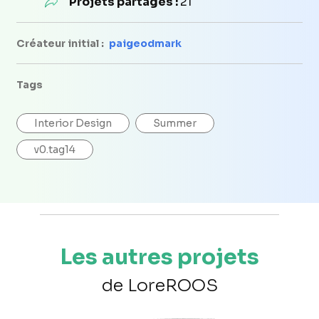
Projets partagés :
21
Créateur initial :
paigeodmark
Tags
Interior Design
Summer
v0.tag14
Les autres projets
de LoreROOS