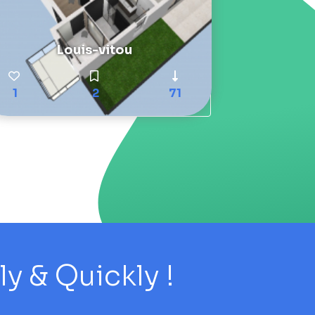
Louis-vitou
1
2
71
 & Quickly !