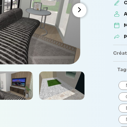
C
A
M
P
Créate
Tag