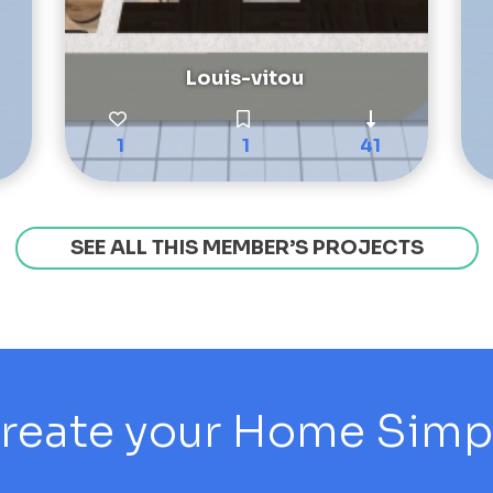
Louis-vitou
1
1
41
SEE ALL THIS MEMBER’S PROJECTS
reate your Home Simply