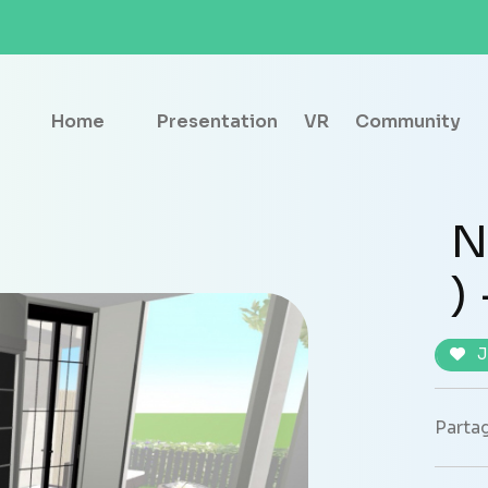
Home
Presentation
VR
Community
N
)
J
Partag