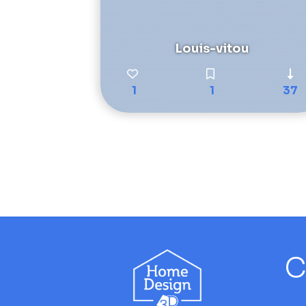
Louis-vitou
1
1
37
C