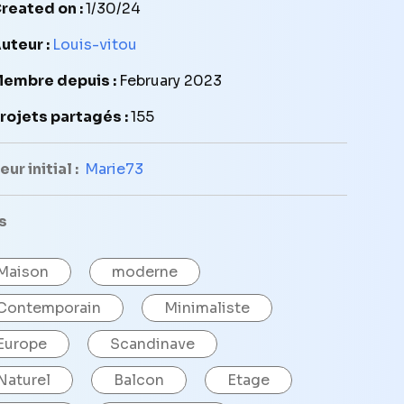
reated on :
1/30/24
uteur :
Louis-vitou
embre depuis :
February 2023
rojets partagés :
155
ur initial :
Marie73
s
Maison
moderne
Contemporain
Minimaliste
Europe
Scandinave
Naturel
Balcon
Etage