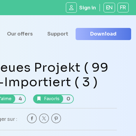
Sign in
EN
FR
Our offers
Support
Download
eues Projekt ( 99
 -Importiert ( 3 )
4
0
'aime
Favoris
er sur :