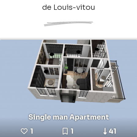
de Louis-vitou
Single man Apartment
1
1
41