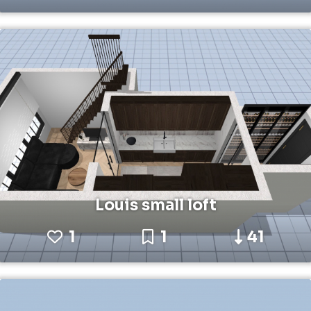
Louis small loft
1
1
41