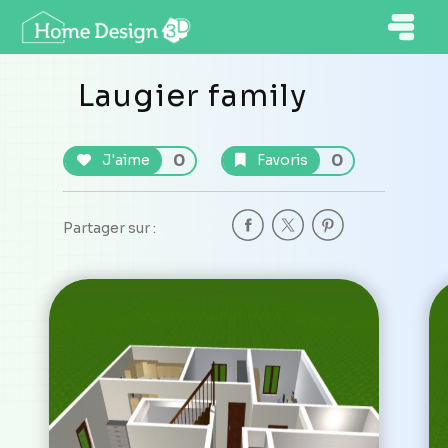
Laugier family
0
0
J'aime
Favoris
Partager sur :