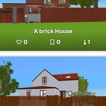
A brick House
0
0
1