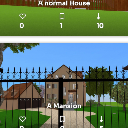
A normal House
0
1
10
A Mansion