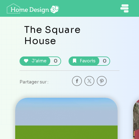
The Square
House
0
0
J'aime
Favoris
Partager sur :