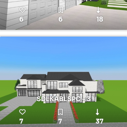
6
6
18
SDLKABLSPC - 3
7
7
37