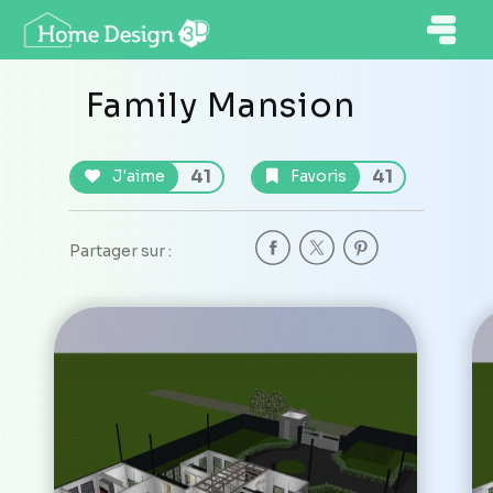
Family Mansion
41
41
J'aime
Favoris
Partager sur :