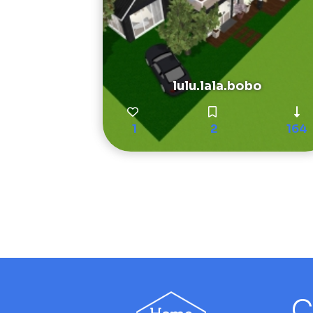
lulu.lala.bobo
1
2
164
C