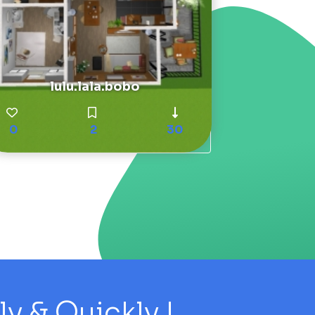
lulu.lala.bobo
0
2
30
 & Quickly !