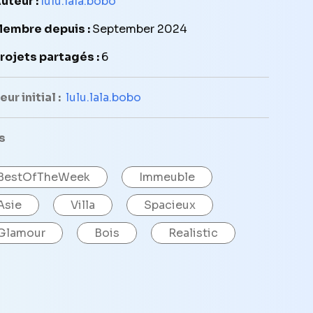
uteur :
lulu.lala.bobo
embre depuis :
September 2024
rojets partagés :
6
ur initial :
lulu.lala.bobo
s
BestOfTheWeek
Immeuble
Asie
Villa
Spacieux
Glamour
Bois
Realistic