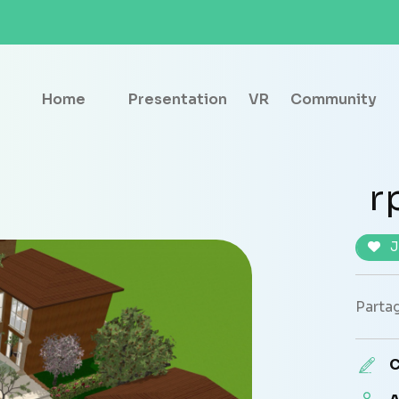
Home
Presentation
VR
Community
r
J
Partag
C