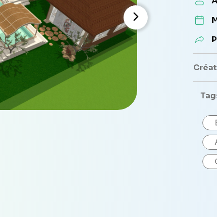
A
M
P
Créate
Tag