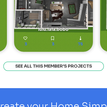
lulu.lala.bobo
3
3
75
SEE ALL THIS MEMBER’S PROJECTS
reate your Home Simply