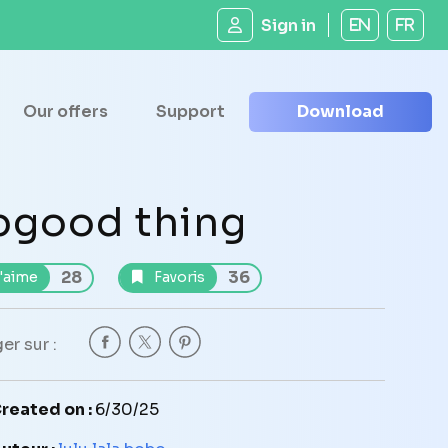
Sign in
EN
FR
Our offers
Support
Download
pgood thing
28
36
'aime
Favoris
er sur :
reated on :
6/30/25