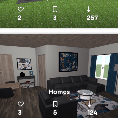
2
3
257
Homes
3
5
124