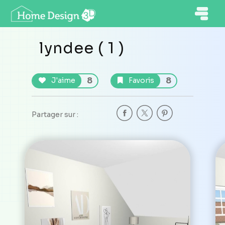
lyndee ( 1 )
8
8
J'aime
Favoris
Partager sur :