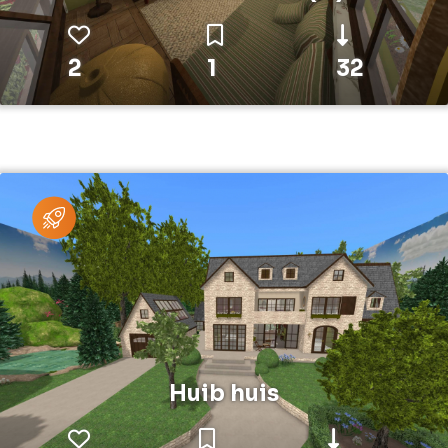
2
1
32
Huib huis