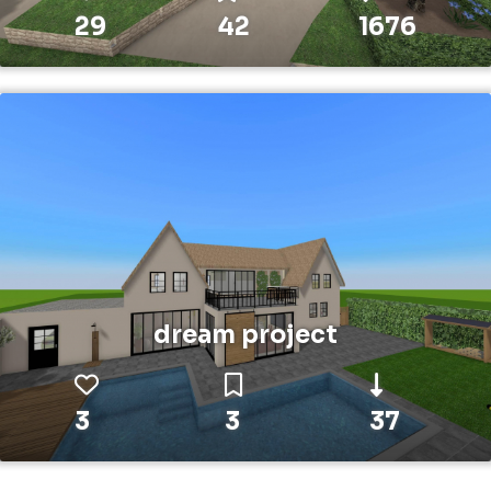
29
42
1676
dream project
3
3
37