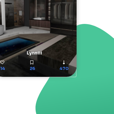
Lynniii
14
26
470