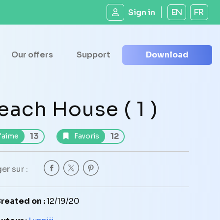
Sign in
EN
FR
Our offers
Support
Download
each House ( 1 )
13
12
'aime
Favoris
er sur :
reated on :
12/19/20