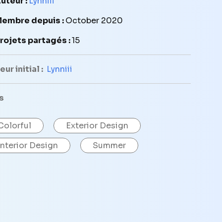
uteur :
Lynniii
embre depuis :
October 2020
rojets partagés :
15
ur initial :
Lynniii
s
Colorful
Exterior Design
Interior Design
Summer