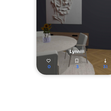
Lynniii
0
3
31