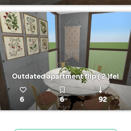
Outdated apartment flip ( 2 )fei
6
6
92