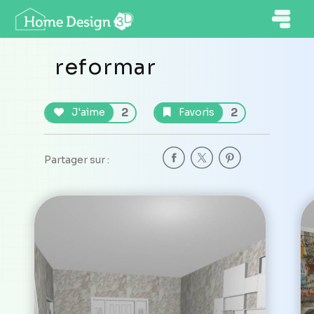
reformar
2
2
J'aime
Favoris
Partager sur :