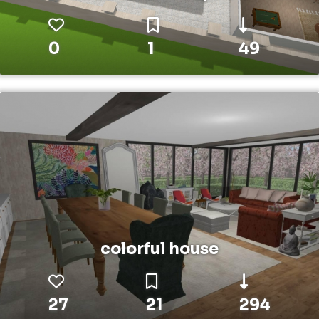
0
1
49
colorful house
27
21
294