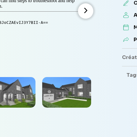
C
A
M
P
Créate
Tag