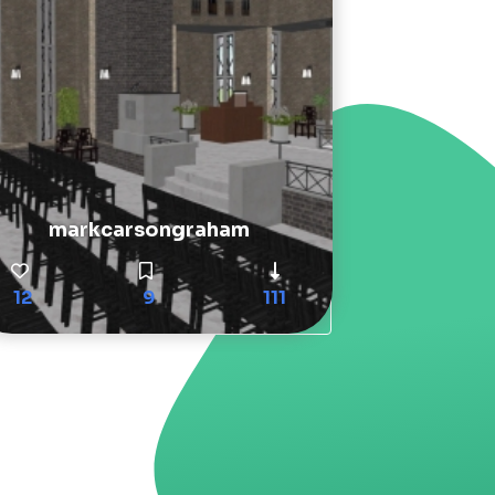
markcarsongraham
12
9
111