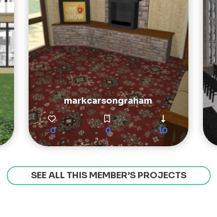
markcarsongraham
0
0
10
SEE ALL THIS MEMBER’S PROJECTS