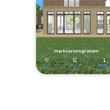
markcarsongraham
4
9
165