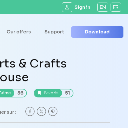
Sign in
EN
FR
Our offers
Support
Download
rts & Crafts
ouse
56
51
'aime
Favoris
er sur :