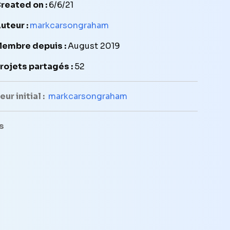
reated on :
6/6/21
uteur :
markcarsongraham
embre depuis :
August 2019
rojets partagés :
52
ur initial :
markcarsongraham
s