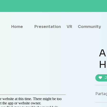
Home
Presentation
VR
Community
A
H
J
Partag