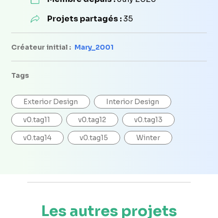
Projets partagés :
35
Créateur initial :
Mary_2001
Tags
Exterior Design
Interior Design
v0.tag11
v0.tag12
v0.tag13
v0.tag14
v0.tag15
Winter
Les autres projets