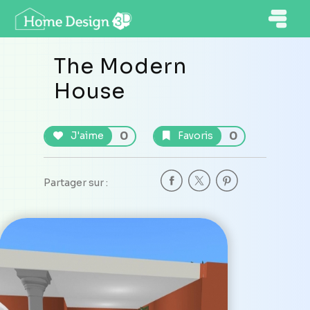
The Modern
House
0
0
J'aime
Favoris
Partager sur :