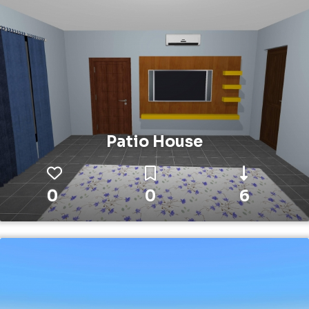
Patio House
0
0
6