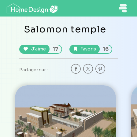
Salomon temple
17
16
J'aime
Favoris
Partager sur :