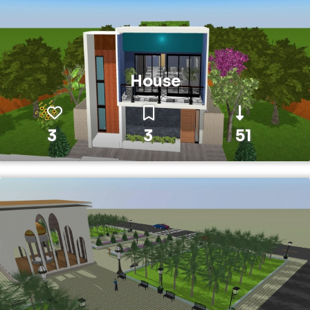
House
3
3
51