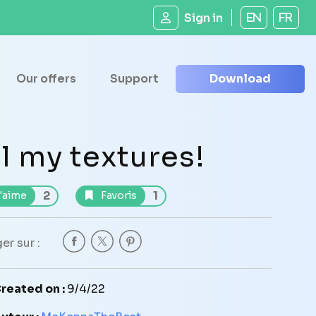
Sign in
EN
FR
Our offers
Support
Download
ll my textures!
2
1
'aime
Favoris
er sur :
reated on :
9/4/22