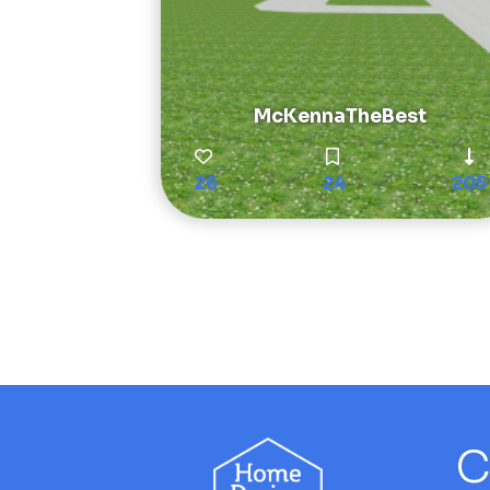
McKennaTheBest
26
24
205
C