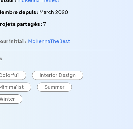
uteur :
McKennaTheBest
embre depuis :
March 2020
rojets partagés :
7
ur initial :
McKennaTheBest
s
Colorful
Interior Design
Minimalist
Summer
Winter