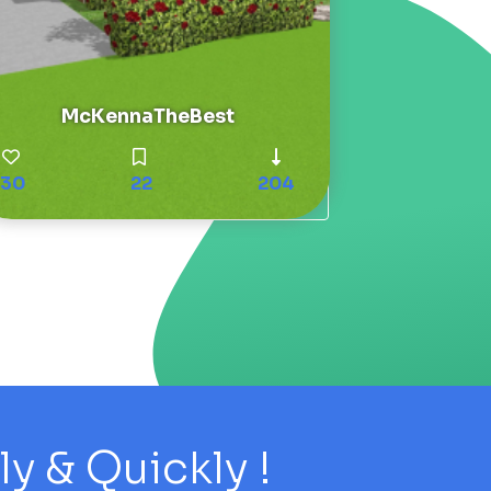
McKennaTheBest
30
22
204
 & Quickly !