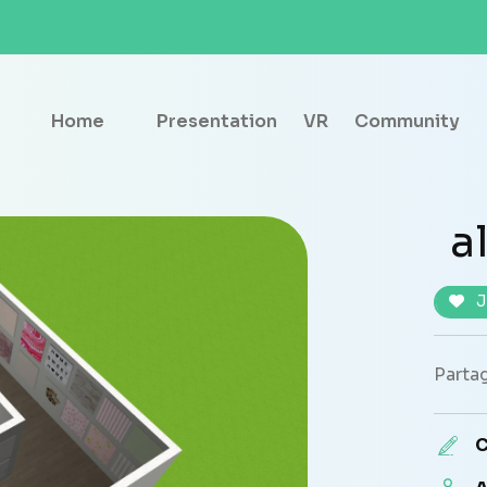
Home
Presentation
VR
Community
a
J
Partag
C