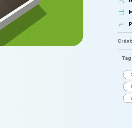
A
M
P
Créate
Tag