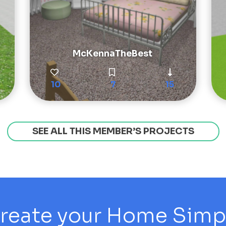
McKennaTheBest
10
7
15
SEE ALL THIS MEMBER’S PROJECTS
reate your Home Simply