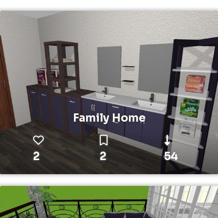
Family Home
2
2
54