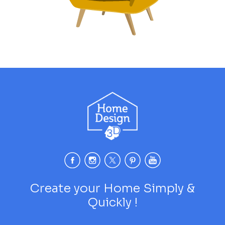
Create your Home Simply &
Quickly !