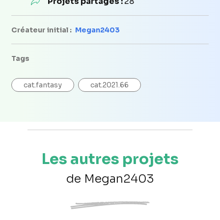
Projets partagés :
28
Créateur initial :
Megan2403
Tags
cat.fantasy
cat.2021.66
Les autres projets
de Megan2403