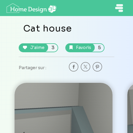
Cat house
3
5
J'aime
Favoris
Partager sur :