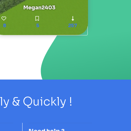
Megan2403
8
5
257
 & Quickly !