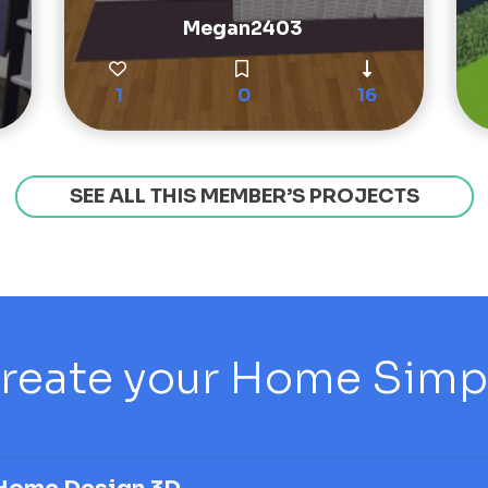
Megan2403
1
0
16
SEE ALL THIS MEMBER’S PROJECTS
reate your Home Simply