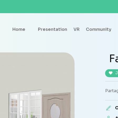
Home
Presentation
VR
Community
F
J
Partag
C