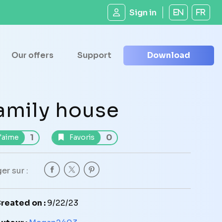
Sign in
EN
FR
Our offers
Support
Download
amily house
1
0
'aime
Favoris
er sur :
reated on :
9/22/23