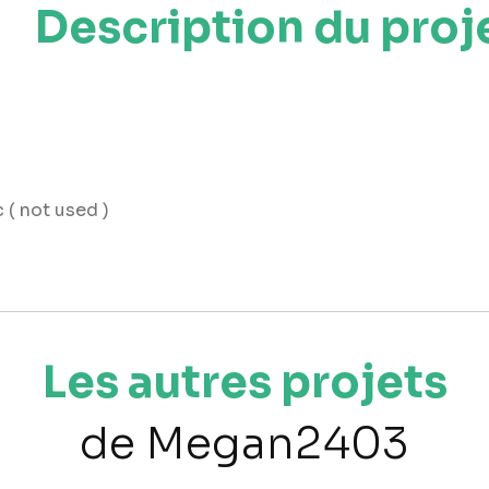
Description du proj
( not used )
Les autres projets
de Megan2403