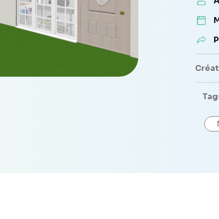
A
M
P
Créate
Tag