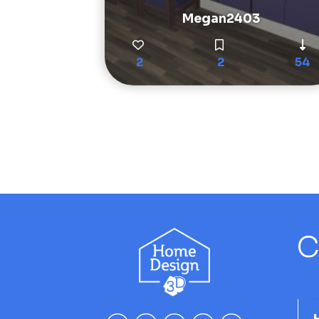
Megan2403
2
2
54
C