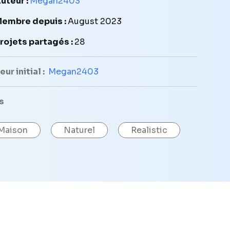
uteur :
Megan2403
embre depuis :
August 2023
rojets partagés :
28
ur initial :
Megan2403
s
Maison
Naturel
Realistic