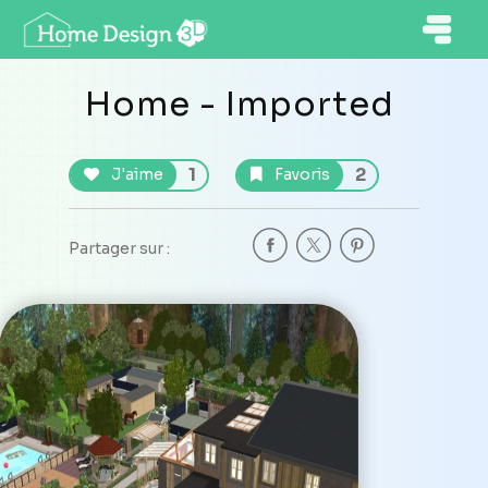
Home - Imported
1
2
J'aime
Favoris
Partager sur :